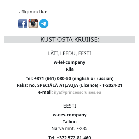
Jälgi meid ka:
KUST OSTA KRUIISE:
LÄTI, LEEDU, EESTI
w-lel-company
Riia
Tel: +371 (661) 030-50 (english or russian)
Faks: no, SPECIĀLĀ ATĻAUJA (Licence) - T-2024-21
e-mail:
ilya@princesscruises.eu
EESTI
w-ees-company
Tallinn
Narva mnt. 7-235
Tel: +372 572-81-460