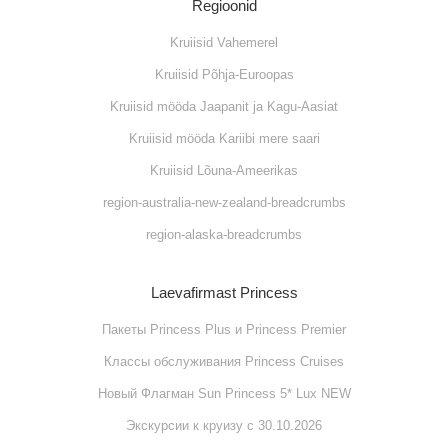
Regioonid
Kruiisid Vahemerel
Kruiisid Põhja-Euroopas
Kruiisid mööda Jaapanit ja Kagu-Aasiat
Kruiisid mööda Kariibi mere saari
Kruiisid Lõuna-Ameerikas
region-australia-new-zealand-breadcrumbs
region-alaska-breadcrumbs
Laevafirmast Princess
Пакеты Princess Plus и Princess Premier
Классы обслуживания Princess Cruises
Новый Флагман Sun Princess 5* Lux NEW
Экскурсии к круизу с 30.10.2026