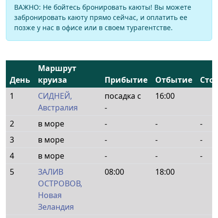
ВАЖНО: Не бойтесь бронировать каюты! Вы можете
забронировать каюту прямо сейчас, и оплатить ее
позже у нас в офисе или в своем турагентстве.
Маршрут
День
круиза
Прибытие
Отбытие
Сто
1
СИДНЕЙ,
посадка с
16:00
Австралия
-
2
в море
-
-
-
3
в море
-
-
-
4
в море
-
-
-
5
ЗАЛИВ
08:00
18:00
ОСТРОВОВ,
Новая
Зеландия