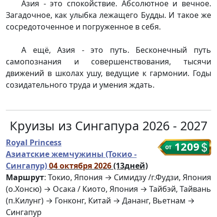
Азия - это спокойствие. Абсолютное и вечное.
Загадочное, как улыбка лежащего Будды. И такое же
сосредоточенное и погруженное в себя.
А ещё, Азия - это путь. Бесконечный путь
самопознания и совершенствования, тысячи
движений в школах ушу, ведущие к гармонии. Годы
созидательного труда и умения ждать.
Круизы из Сингапура 2026 - 2027
Royal Princess
1209
Азиатские жемчужины (Токио -
Сингапур)
04 октября 2026
(13дней)
Маршрут
: Токио, Япония → Симидзу /г.Фудзи, Япония
(о.Хонсю) → Осака / Киото, Япония → Тайбэй, Тайвань
(п.Килунг) → Гонконг, Китай → Дананг, Вьетнам →
Сингапур