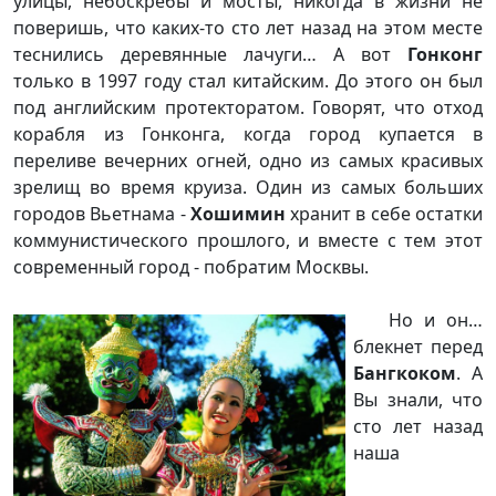
улицы, небоскрёбы и мосты, никогда в жизни не
поверишь, что каких-то сто лет назад на этом месте
теснились деревянные лачуги… А вот
Гонконг
только в 1997 году стал китайским. До этого он был
под английским протекторатом. Говорят, что отход
корабля из Гонконга, когда город купается в
переливе вечерних огней, одно из самых красивых
зрелищ во время круиза. Один из самых больших
городов Вьетнама -
Хошимин
хранит в себе остатки
коммунистического прошлого, и вместе с тем этот
современный город - побратим Москвы.
Но и он…
блекнет перед
Бангкоком
. А
Вы знали, что
сто лет назад
наша