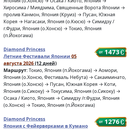
Япония (о.Хонсю) → Осака / Киото, Япония →
Хиросима / Миядэима, Священные Ворота Японии →
пролив Канмон, Япония (Круиз) → Пусан, Южная
Корея → Нагасаки, Япония (о.Кюсю) → Симидзу /
г.Фудзи, Япония (о.Хонсю) → Токио, Япония
(п.Йокогама)
Diamond Princess
1473
Летние Фестивали Японии
05
августа 2026
(12 дней)
Маршрут
: Токио, Япония (п.Йокогама) → Аомори,
Япония (о.Хонсю, Фестиваль Небута) → Сакаиминато,
Япония (о.Хонсю) → Пусан, Южная Корея → Коти,
Япония (о.Сикоку) → Токусима, Япония (о.Сикоку) →
Осака / Киото, Япония → Симидзу /г.Фудзи, Япония
(о.Хонсю) → Токио, Япония (п.Йокогама)
Diamond Princess
1276
Япония с Фейерверками в Кумано