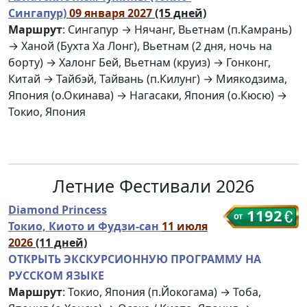
Сингапур)
09 января 2027
(15 дней)
Маршрут
: Сингапур → Нячанг, Вьетнам (п.Камрань)
→ Ханой (Бухта Ха Лонг), Вьетнам (2 дня, ночь на
борту) → Халонг Бей, Вьетнам (круиз) → Гонконг,
Китай → Тайбэй, Тайвань (п.Килунг) → Миякодзима,
Япония (о.Окинава) → Нагасаки, Япония (о.Кюсю) →
Токио, Япония
Летние Фестивали 2026
Diamond Princess
1192
Токио, Киото и Фудзи-сан
11 июля
2026
(11 дней)
ОТКРЫТЬ ЭКСКУРСИОННУЮ ПРОГРАММУ НА
РУССКОМ ЯЗЫКЕ
Маршрут
: Токио, Япония (п.Йокогама) → Тоба,