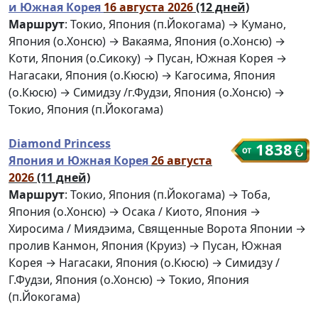
и Южная Корея
16 августа 2026
(12 дней)
Маршрут
: Токио, Япония (п.Йокогама) → Кумано,
Япония (о.Хонсю) → Вакаяма, Япония (о.Хонсю) →
Коти, Япония (о.Сикоку) → Пусан, Южная Корея →
Нагасаки, Япония (о.Кюсю) → Кагосима, Япония
(о.Кюсю) → Симидзу /г.Фудзи, Япония (о.Хонсю) →
Токио, Япония (п.Йокогама)
Diamond Princess
1838
Япония и Южная Корея
26 августа
2026
(11 дней)
Маршрут
: Токио, Япония (п.Йокогама) → Тоба,
Япония (о.Хонсю) → Осака / Киото, Япония →
Хиросима / Миядэима, Священные Ворота Японии →
пролив Канмон, Япония (Круиз) → Пусан, Южная
Корея → Нагасаки, Япония (о.Кюсю) → Симидзу /
Г.Фудзи, Япония (о.Хонсю) → Токио, Япония
(п.Йокогама)