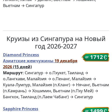
Вьетнам → Сингапур
Круизы из Сингапура на Новый
год 2026-2027
Diamond Princess
1712
Азиатские жемчужины
19 декабря
2026
(15 дней)
Маршрут
: Сингапур → о.Пхукет, Таиланд →
о.Лангкави, Малайзия → о.Пенанг, Малайзия →
Куала-Лумпур, Малайзия (п.Кланг) → Нячанг, Вьетнам
(п.Камрань) → Хошимин, Вьетнам (п.Пху Мей) →
Бангкок, Таиланд (п.Лаем Чабанг) → Сингапур
Sapphire Princess
1499