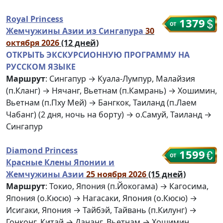
Royal Princess
1379
Жемчужины Азии из Сингапура
30
октября 2026
(12 дней)
ОТКРЫТЬ ЭКСКУРСИОННУЮ ПРОГРАММУ НА
РУССКОМ ЯЗЫКЕ
Маршрут
: Сингапур → Куала-Лумпур, Малайзия
(п.Кланг) → Нячанг, Вьетнам (п.Камрань) → Хошимин,
Вьетнам (п.Пху Мей) → Бангкок, Таиланд (п.Лаем
Чабанг) (2 дня, ночь на борту) → о.Самуй, Таиланд →
Сингапур
Diamond Princess
1599
Красные Клены Японии и
Жемчужины Азии
25 ноября 2026
(15 дней)
Маршрут
: Токио, Япония (п.Йокогама) → Кагосима,
Япония (о.Кюсю) → Нагасаки, Япония (о.Кюсю) →
Исигаки, Япония → Тайбэй, Тайвань (п.Килунг) →
Гонконг, Китай → Дананг, Вьетнам → Хошимин,