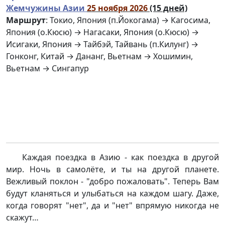
Жемчужины Азии
25 ноября 2026
(15 дней)
Маршрут
: Токио, Япония (п.Йокогама) → Кагосима,
Япония (о.Кюсю) → Нагасаки, Япония (о.Кюсю) →
Исигаки, Япония → Тайбэй, Тайвань (п.Килунг) →
Гонконг, Китай → Дананг, Вьетнам → Хошимин,
Вьетнам → Сингапур
Каждая поездка в Азию - как поездка в другой
мир. Ночь в самолёте, и ты на другой планете.
Вежливый поклон - "добро пожаловать". Теперь Вам
будут кланяться и улыбаться на каждом шагу. Даже,
когда говорят "нет", да и "нет" впрямую никогда не
скажут…