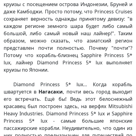
круизы с посещением острова Индонезии, Бруней и
даже Камбоджи. Просто потому, что Princess Cruises
сохраняет верность однажды принятому девизу: "в
каждом регионе земного шара будет либо самый
большой, либо самый новый наш лайнер!". Таким
образом, можно сказать, что азиатский регион
представлен почти полностью. Почему "почти"?
Потому что корабль-близнец Sapphire Princess 5*
lux, лайнер Diamond Princess 5* lux выполняет
круизы по Японии.
Diamond Princess 5* lux… Когда корабль
швартуется в
Нагасаки
, почти весь город выходит
его встречать. Ещё бы! Ведь этот белоснежный
красавец был построен здесь, на верфях Mitsubishi
Heavy Industries. Diamond Princess 5* lux и Sapphire
Princess 5* lux - самые большие японские
пассажирские корабли. Неудивительно, что один из
них полностью предназначен для путешествий по