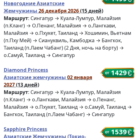
Новогодние Азиатские
Жемчужины
26 декабря 2026
(15 дней)
Маршрут
: Сингапур → Куала-Лумпур, Малайзия
(п.Кланг) → О.Пенанг, Малайзия → о.Лангкави,
Малайзия → о.Пхукет, Таиланд → Хошимин, Вьетнам
(п.Пху Мей) → Сиануквиль, Камбоджа → Бангкок,
Таиланд (п.Лаем Чабанг) (2 Дня, ночь на борту) →
о.Самуй, Таиланд → Сингапур
Diamond Princess
1429
Азиатские жемчужины
02 января
2027
(13 дней)
Маршрут
: Сингапур → Куала-Лумпур, Малайзия
(п.Кланг) → о.Лангкави, Малайзия → о.Пенанг,
Малайзия → о.Пхукет, Таиланд → о.Самуй, Таиланд →
Бангкок, Таиланд (п.Лаем Чабанг) → Сингапур
Sapphire Princess
1539
Азиатские Жемчужины (Токио-