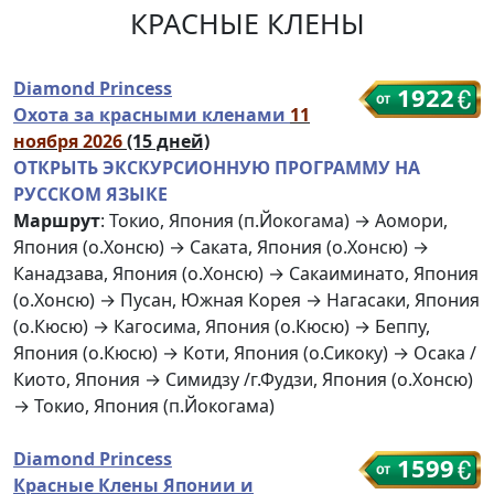
КРАСНЫЕ КЛЕНЫ
Diamond Princess
1922
Охота за красными кленами
11
ноября 2026
(15 дней)
ОТКРЫТЬ ЭКСКУРСИОННУЮ ПРОГРАММУ НА
РУССКОМ ЯЗЫКЕ
Маршрут
: Токио, Япония (п.Йокогама) → Аомори,
Япония (о.Хонсю) → Саката, Япония (о.Хонсю) →
Канадзава, Япония (о.Хонсю) → Сакаиминато, Япония
(о.Хонсю) → Пусан, Южная Корея → Нагасаки, Япония
(о.Кюсю) → Кагосима, Япония (о.Кюсю) → Беппу,
Япония (о.Кюсю) → Коти, Япония (о.Сикоку) → Осака /
Киото, Япония → Симидзу /г.Фудзи, Япония (о.Хонсю)
→ Токио, Япония (п.Йокогама)
Diamond Princess
1599
Красные Клены Японии и