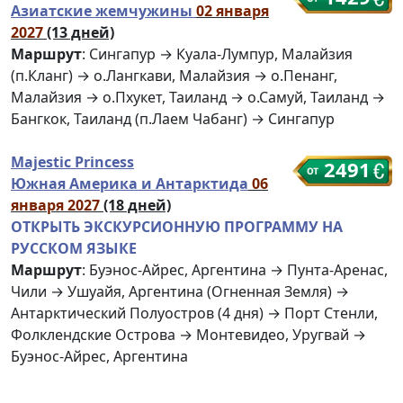
Азиатские жемчужины
02 января
2027
(13 дней)
Маршрут
: Сингапур → Куала-Лумпур, Малайзия
(п.Кланг) → о.Лангкави, Малайзия → о.Пенанг,
Малайзия → о.Пхукет, Таиланд → о.Самуй, Таиланд →
Бангкок, Таиланд (п.Лаем Чабанг) → Сингапур
Majestic Princess
2491
Южная Америка и Антарктида
06
января 2027
(18 дней)
ОТКРЫТЬ ЭКСКУРСИОННУЮ ПРОГРАММУ НА
РУССКОМ ЯЗЫКЕ
Маршрут
: Буэнос-Айрес, Аргентина → Пунта-Аренас,
Чили → Ушуайя, Аргентина (Огненная Земля) →
Антарктический Полуостров (4 дня) → Порт Стенли,
Фолклендские Острова → Монтевидео, Уругвай →
Буэнос-Айрес, Аргентина