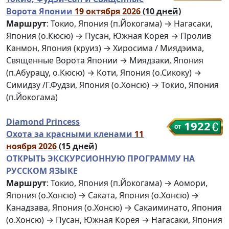
Ворота Японии
19 октября 2026
(10 дней)
Маршрут
: Токио, Япония (п.Йокогама) → Нагасаки,
Япония (о.Кюсю) → Пусан, Южная Корея → Пролив
Канмон, Япония (круиз) → Хиросима / Миядэима,
Священные Ворота Японии → Миядзаки, Япония
(п.Абурацу, о.Кюсю) → Коти, Япония (о.Сикоку) →
Симидзу /Г.Фудзи, Япония (о.Хонсю) → Токио, Япония
(п.Йокогама)
Diamond Princess
1922
Охота за красными кленами
11
ноября 2026
(15 дней)
ОТКРЫТЬ ЭКСКУРСИОННУЮ ПРОГРАММУ НА
РУССКОМ ЯЗЫКЕ
Маршрут
: Токио, Япония (п.Йокогама) → Аомори,
Япония (о.Хонсю) → Саката, Япония (о.Хонсю) →
Канадзава, Япония (о.Хонсю) → Сакаиминато, Япония
(о.Хонсю) → Пусан, Южная Корея → Нагасаки, Япония