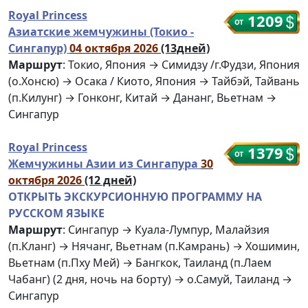
Royal Princess
1209
Азиатские жемчужины (Токио -
Сингапур)
04 октября 2026
(13дней)
Маршрут
: Токио, Япония → Симидзу /г.Фудзи, Япония
(о.Хонсю) → Осака / Киото, Япония → Тайбэй, Тайвань
(п.Килунг) → Гонконг, Китай → Дананг, Вьетнам →
Сингапур
Royal Princess
1379
Жемчужины Азии из Сингапура
30
октября 2026
(12 дней)
ОТКРЫТЬ ЭКСКУРСИОННУЮ ПРОГРАММУ НА
РУССКОМ ЯЗЫКЕ
Маршрут
: Сингапур → Куала-Лумпур, Малайзия
(п.Кланг) → Нячанг, Вьетнам (п.Камрань) → Хошимин,
Вьетнам (п.Пху Мей) → Бангкок, Таиланд (п.Лаем
Чабанг) (2 дня, ночь на борту) → о.Самуй, Таиланд →
Сингапур