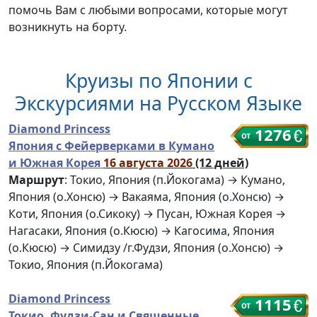
помочь Вам с любыми вопросами, которые могут
возникнуть на борту.
Круизы по Японии с
Экскурсиями на Русском Языке
Diamond Princess
1276
Япония с Фейерверками в Кумано
и Южная Корея
16 августа 2026
(12 дней)
Маршрут
: Токио, Япония (п.Йокогама) → Кумано,
Япония (о.Хонсю) → Вакаяма, Япония (о.Хонсю) →
Коти, Япония (о.Сикоку) → Пусан, Южная Корея →
Нагасаки, Япония (о.Кюсю) → Кагосима, Япония
(о.Кюсю) → Симидзу /г.Фудзи, Япония (о.Хонсю) →
Токио, Япония (п.Йокогама)
Diamond Princess
1115
Токио, Фудзи-Сан и Священные