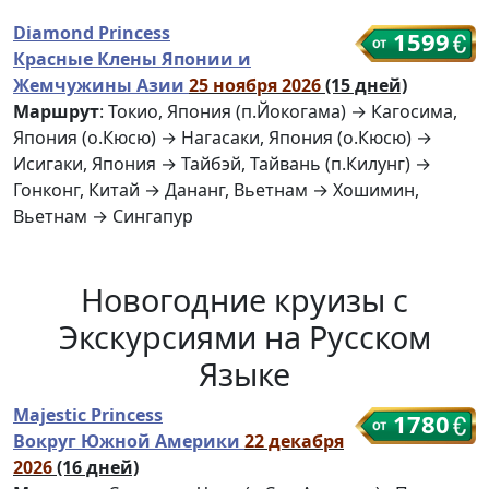
Diamond Princess
1599
Красные Клены Японии и
Жемчужины Азии
25 ноября 2026
(15 дней)
Маршрут
: Токио, Япония (п.Йокогама) → Кагосима,
Япония (о.Кюсю) → Нагасаки, Япония (о.Кюсю) →
Исигаки, Япония → Тайбэй, Тайвань (п.Килунг) →
Гонконг, Китай → Дананг, Вьетнам → Хошимин,
Вьетнам → Сингапур
Новогодние круизы с
Экскурсиями на Русском
Языке
Majestic Princess
1780
Вокруг Южной Америки
22 декабря
2026
(16 дней)