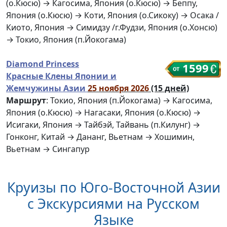
(о.Кюсю) → Кагосима, Япония (о.Кюсю) → Беппу,
Япония (о.Кюсю) → Коти, Япония (о.Сикоку) → Осака /
Киото, Япония → Симидзу /г.Фудзи, Япония (о.Хонсю)
→ Токио, Япония (п.Йокогама)
Diamond Princess
1599
Красные Клены Японии и
Жемчужины Азии
25 ноября 2026
(15 дней)
Маршрут
: Токио, Япония (п.Йокогама) → Кагосима,
Япония (о.Кюсю) → Нагасаки, Япония (о.Кюсю) →
Исигаки, Япония → Тайбэй, Тайвань (п.Килунг) →
Гонконг, Китай → Дананг, Вьетнам → Хошимин,
Вьетнам → Сингапур
Круизы по Юго-Восточной Азии
с Экскурсиями на Русском
Языке