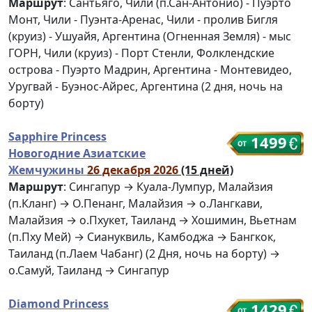
Маршрут
: Сантьяго, Чили (п.Сан-Антонио) - Пуэрто
Монт, Чили - Пуэнта-Аренас, Чили - пролив Бигля
(круиз) - Ушуайя, Аргентина (Огненная Земля) - мыс
ГОРН, Чили (круиз) - Порт Стенли, Фолклендские
острова - Пуэрто Мадрин, Аргентина - Монтевидео,
Уругвай - Буэнос-Айрес, Аргентина (2 дня, ночь на
борту)
Sapphire Princess
1499
Новогодние Азиатские
Жемчужины
26 декабря 2026
(15 дней)
Маршрут
: Сингапур → Куала-Лумпур, Малайзия
(п.Кланг) → О.Пенанг, Малайзия → о.Лангкави,
Малайзия → о.Пхукет, Таиланд → Хошимин, Вьетнам
(п.Пху Мей) → Сиануквиль, Камбоджа → Бангкок,
Таиланд (п.Лаем Чабанг) (2 Дня, ночь на борту) →
о.Самуй, Таиланд → Сингапур
Diamond Princess
1429