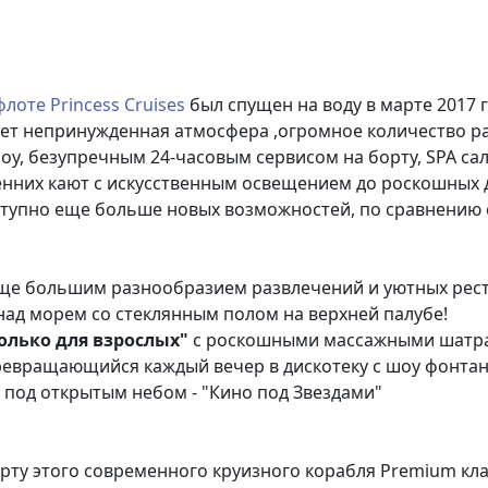
флоте Princess Cruises
был спущен на воду в марте 2017 
ждет непринужденная атмосфера ,огромное количество 
шоу, безупречным 24-часовым сервисом на борту, SPA са
енних кают с искусственным освещением до роскошных 
ступно еще больше новых возможностей, по сравнению 
еще большим разнообразием развлечений и уютных рес
ад морем со стеклянным полом на верхней палубе!
олько для взрослых"
с роскошными массажными шатра
евращающийся каждый вечер в дискотеку с шоу фонтан
под открытым небом - "Кино под Звездами"
рту этого современного круизного корабля Premium кл