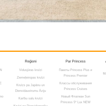
Reģioni
Par Princess
N
Vidusjūras kruīzi
Пакеты Princess Plus и
Ma
Princess Premier
Ziemeļeiropas kruīzi
Е
Классы обслуживания
Kruīzs pa Japānu un
Princess Cruises
Dienvidaustrumu Āziju
 по
Новый Флагман Sun
Karību salu kruīzi
Princess 5* Lux NEW
Kruīzi pa Dienvidameriku