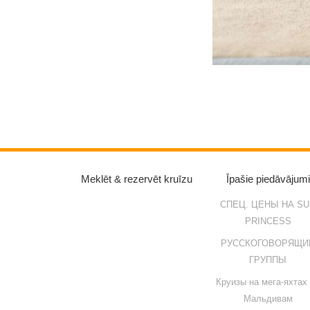
Meklēt & rezervēt kruīzu
Īpašie piedāvājumi
СПЕЦ. ЦЕНЫ НА SU
PRINCESS
РУССКОГОВОРЯЩИ
ГРУППЫ
Круизы на мега-яхтах
Мальдивам