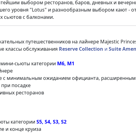
атейшим выбором ресторанов, баров, дневных и вечерн
шего уровня "Lotus" и разнообразным выбором кают - о
 сьютов с балконами.
кательных путешественников на лайнере Majestic Prince
ые классы обслуживания
Reserve Collection
и
Suite Amen
:
мини-сьюты категории
M6, M1
йнере
ане с минимальным ожиданием официанта, расширенным
 при посадке
тивных ресторанов
ьюты категории
S5, S4, S3, S2
ле и конце круиза