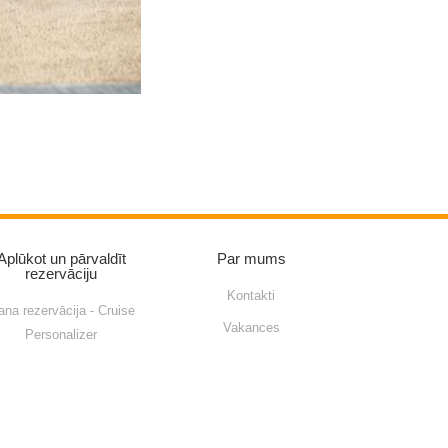
Aplūkot un pārvaldīt
Par mums
rezervāciju
Kontakti
na rezervācija - Cruise
Vakances
Personalizer