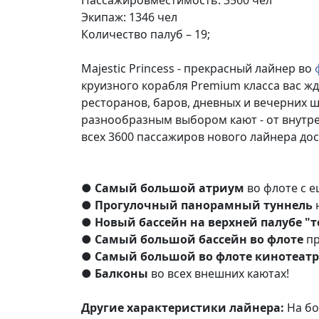
Пассажировместимость: 3560 чел
Экипаж: 1346 чел
Количество палуб – 19;
Majestic Princess - прекрасный лайнер во
круизного корабля Premium класса вас 
ресторанов, баров, дневных и вечерних 
разнообразным выбором кают - от внутр
всех 3600 пассажиров нового лайнера до
●
Самый большой атриум
во флоте с 
●
Прогулочный панорамный туннель
н
●
Новый бассейн на верхней палубе "т
●
Самый большой бассейн во флоте
пр
●
Самый большой во флоте кинотеатр
●
Балконы
во всех внешних каютах!
Другие характеристики лайнера:
На бо