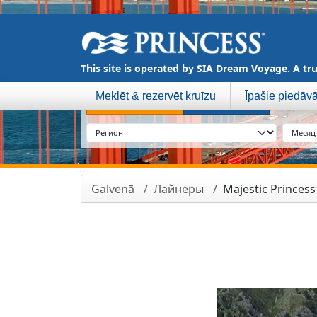
This site is operated by SIA Dream Voyage. A tru
Meklēt & rezervēt kruīzu
Īpašie piedāv
МОРСКИЕ
РЕЧНЫЕ
Galvenā
Лайнеры
Majestic Princess