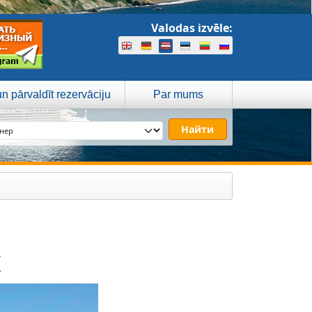
Valodas izvēle:
n pārvaldīt rezervāciju
Par mums
x