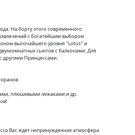
года. На борту этого современного
развлечений с богатейшим выбором
лоном высочайшего уровня "Lotus" и
двухкомнатных сьютов с балконами. Для
с другими Принцессами.
торанов
ми, плюшевыми лежаками и др.
ов!
асса Вас ждет непринужденная атмосфера