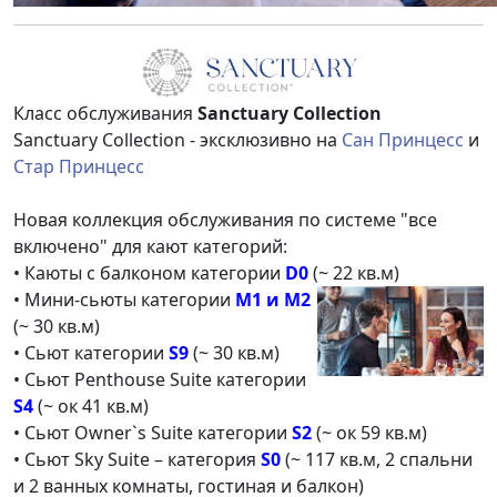
Класс обслуживания
Sanctuary Collection
Sanctuary Collection - эксклюзивно на
Сан Принцесс
и
Стар Принцесс
Новая коллекция обслуживания по системе "все
включено" для кают категорий:
• Каюты с балконом категории
D0
(~ 22 кв.м)
• Мини-сьюты категории
M1 и M2
(~ 30 кв.м)
• Сьют категории
S9
(~ 30 кв.м)
• Сьют Penthouse Suite категории
S4
(~ ок 41 кв.м)
• Сьют Owner`s Suite категории
S2
(~ ок 59 кв.м)
• Сьют Sky Suite – категория
S0
(~ 117 кв.м, 2 спальни
и 2 ванных комнаты, гостиная и балкон)