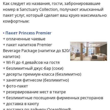
Как следует из названия, гости, забронировавшие
номер в Sanctuary Collection, получают изысканный
пакет услуг, который сделает ваш круиз максимально
комфортным:
• Пакет Princess Premier
+ оплаченные чаевые
+ пакет напитков Premier
Beverage Package (напитки до $20/
напиток)
+ Wi-Fi до 4 девайсов на гостя
+ безлимитный джус-бар (соки)
+ десерты премиум-класса (безлимитно)
+ занятия фитнесом (безлимитно)
+ фото-пакет
+ резервирование мест в театре
+ безлимитные посещения фирменных ресторанов
+ доставка в каюту
+ доставка по лайнеру OceanNow®