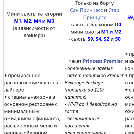
Только на борту
Сан Принцесс
и
Стар
Мини-сьюты категории
Принцесс
S9,
M1, M2, M4 и M6
- каюты с балконом
D0
(в зависимости от
- мини-сьюты
M1 и M2
лайнера)
- сьюты
S9, S4, S2 и S0
+ п
+ пакет
Princess Premier
и в
- оплаченные чаевые
кон
+ премиальное
- пакет напитков Premier
+ п
расположение кают на
Beverage Package
в п
лайнере
(напитки до $20/
+ с
+ специальная зона в
напиток)
осн
основном ресторане с
- Wi-Fi до 4 девайсов на
ми
минимальным
гостя
ожи
ожиданием официанта,
- безлимитные
рас
расширенным меню и
посещения
неп
непревзойденном
альтернативных
сер