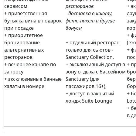
сервисом
ресторанов
+ э
+ приветственная
- доставка в каюту,
лау
бутылка вина в подарок
фото-пакет и другие
зак
при посадке
бонусы
кор
+ приоритетное
+ ф
бронирование
+ отдельный ресторан
(еж
альтернативных
только для сьютов -
+ ф
ресторанов
Sanctuary Collection,
пос
+ вечернее канапе по
+ эксклюзивный доступ в
+ п
запросу
зону отдыха с бассейном
бро
+ эксклюзивные банные
Sanctuary (для
бер
халаты в номере
пассажиров 16+),
бор
+ доступ в закрытый
+ б
лондж Suite Lounge
Lot
+ б
в д