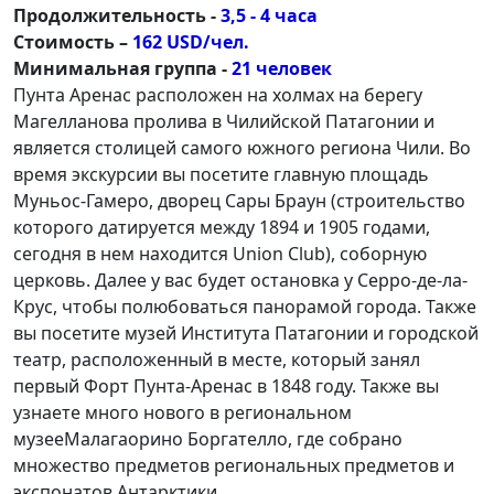
Продолжительность -
3,5 - 4 часа
Стоимость –
162 USD/чел.
Минимальная группа -
21 человек
Пунта Аренас расположен на холмах на берегу
Магелланова пролива в Чилийской Патагонии и
является столицей самого южного региона Чили. Во
время экскурсии вы посетите главную площадь
Муньос-Гамеро, дворец Сары Браун (строительство
которого датируется между 1894 и 1905 годами,
сегодня в нем находится Union Club), соборную
церковь. Далее у вас будет остановка у Серро-де-ла-
Крус, чтобы полюбоваться панорамой города. Также
вы посетите музей Института Патагонии и городской
театр, расположенный в месте, который занял
первый Форт Пунта-Аренас в 1848 году. Также вы
узнаете много нового в региональном
музееМалагаорино Боргателло, где собрано
множество предметов региональных предметов и
экспонатов Антарктики.