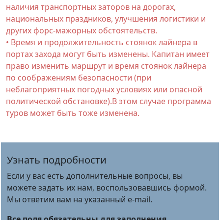
наличия транспортных заторов на дорогах,
национальных праздников, улучшения логистики и
других форс-мажорных обстоятельств.
• Время и продолжительность стоянок лайнера в
портах захода могут быть изменены. Капитан имеет
право изменить маршрут и время стоянок лайнера
по соображениям безопасности (при
неблагоприятных погодных условиях или опасной
политической обстановке).В этом случае программа
туров может быть тоже изменена.
Узнать подробности
Если у вас есть дополнительные вопросы, вы
можете задать их нам, воспользовавшись формой.
Мы ответим вам на указанный e-mail.
Все поля обязательны для заполнения.