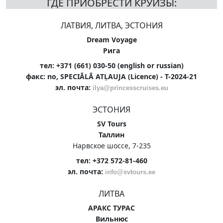
ГДЕ ПРИОБРЕСТИ КРУИЗЫ:
ЛАТВИЯ, ЛИТВА, ЭСТОНИЯ
Dream Voyage
Рига
тел: +371 (661) 030-50 (english or russian)
факс: no, SPECIĀLĀ ATĻAUJA (Licence) - T-2024-21
эл. почта:
ilya@princesscruises.eu
ЭСТОНИЯ
SV Tours
Таллин
Нарвское шоссе, 7-235
тел: +372 572-81-460
эл. почта:
info@svtours.ee
ЛИТВА
АРАКС ТУРАС
Вильнюс