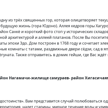
дну из трёх священных гор, которая олицетворяет теку
будущую жизнь (гора Юдоно). Аллея кедров горы Хагуро
йон Санкё и короткий фото стоп у исторических складо
ной архитектурой и аллеей платанов. После Вы посети
ты эпохи Эдо. Дом построен в 1768 году и сочетает эл
ые комнаты с татами, раздвижные двери сёдзи, сад в я
гуната. Также отправитесь в домик гейши, где Вас ждё
район Нагамачи-жилище самураев- район Хигасичаям
 достоинств». Вам представится случай полюбоваться о
ерритория, налет старины, мирное течение воды и уди