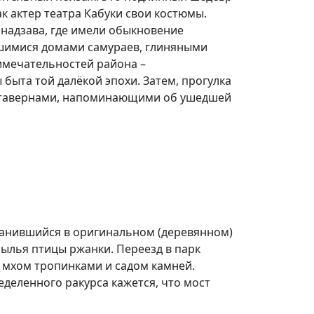
ак актер театра Кабуки свои костюмы.
анадзава, где имели обыкновение
вшимися домами самураев, глиняными
имечательностей района –
быта той далёкой эпохи. Затем, прогулка
и тавернами, напоминающими об ушедшей
хранившийся в оригинальном (деревянном)
ылья птицы ржанки. Переезд в парк
 мхом тропинками и садом камней.
еделенного ракурса кажется, что мост