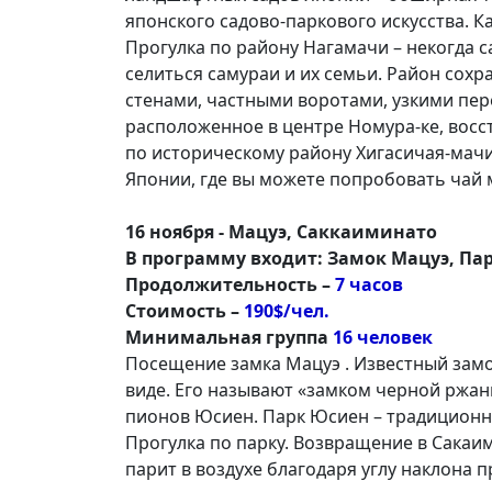
японского садово-паркового искусства. Ка
Прогулка по району Нагамачи – некогда 
селиться самураи и их семьи. Район сох
стенами, частными воротами, узкими пер
расположенное в центре Номура-ке, восс
по историческому району Хигасичая-мач
Японии, где вы можете попробовать чай 
16 ноября - Мацуэ, Саккаиминато
В программу входит: Замок Мацуэ, Пар
Продолжительность –
7 часов
Стоимость –
190$/чел.
Минимальная группа
16 человек
Посещение замка Мацуэ . Известный замо
виде. Его называют «замком черной ржан
пионов Юсиен. Парк Юсиен – традиционн
Прогулка по парку. Возвращение в Сакаим
парит в воздухе благодаря углу наклона 