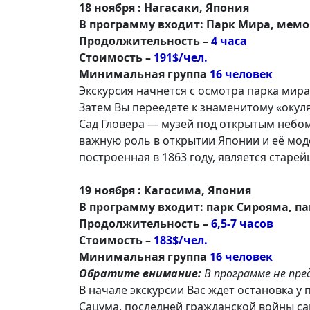
18 ноября : Нагасаки, Япония
В программу входит: Парк Мира, мемо
Продолжительность –
4 часа
Стоимость –
191$/чел.
Минимальная группа
16 человек
Экскурсия начнется с осмотра парка ми
Затем Вы переедете к знаменитому «окуля
Сад Гловера — музей под открытым небом 
важную роль в открытии Японии и её мо
построенная в 1863 году, является стар
19 ноября : Кагосима, Япония
В программу входит: парк Сирояма, п
Продолжительность –
6,5-7 часов
Стоимость –
183$/чел.
Минимальная группа
16 человек
Обратите внимание:
В программе не пре
В начале экскурсии Вас ждет остановка у
Сацума, последней гражданской войны са