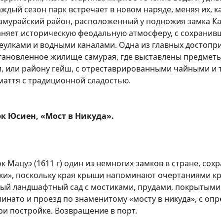
ждый сезон парк встречает в новом наряде, меняя их, к
самурайский район, расположенный у подножия замка К
раняет историческую феодальную атмосферу, с сохрани
еулками и водными каналами. Одна из главных достопр
тановленное жилище самурая, где выставлены предметы 
и, или району гейш, с отреставрированными чайными 
маття с традиционной сладостью.
к Юсиен, «Мост в Никуда».
к Мацуэ (1611 г) один из немногих замков в стране, со
ки», поскольку края крыши напоминают очертаниями кр
ый ландшафтный сад с мостиками, прудами, покрытыми
инато и проезд по знаменитому «мосту в никуда», с опр
при постройке. Возвращение в порт.