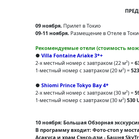
ПРЕД
09 ноября.
Прилет в Токио
09-11 ноября.
Размещение в Отеле в Токи
Рекомендуемые отели (стоимость может
●
Villa Fontaine Ariake 3*+
2-х местный номер с завтраком (22 м²) =
6
1-местный номер с завтраком (20 м²) =
52
●
Shiomi Prince Tokyo Bay 4*
2-х местный номер с завтраком (30 м²) =
5
1-местный номер с завтраком (30 м²)
530 
10 ноября: Большая Обзорная экскурсия
В программу входит: Фото-стоп у мос
Асакуса и храм Сэнсо-дзи - Башня SkyTr