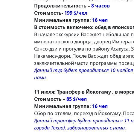
Продолжительность –
8 часов
Стоимость-
199 $/чел
Минимальная группа:
16 чел
В стоимость включено: обед в японско
В начале экскурсии Вас ждет небольшая 
императорского дворца, дворец Императо
Сэнсо-дзи и прогулка по району Асакуса.
Накамисэ-дори. После Вас ждет обед в яп
заключительной части программы посеще
Данный тур будет проводиться 10 ноября д
нами.
11 июля: Трансфер в Йокогаму , в морс
Стоимость –
85 $/чел
Минимальная группа:
16 чел
Сбор по отелям, переезд в Йокогаму. Поса
Данный трансфер будет проводиться 11 нояб
города Токио), забронированных с нами.