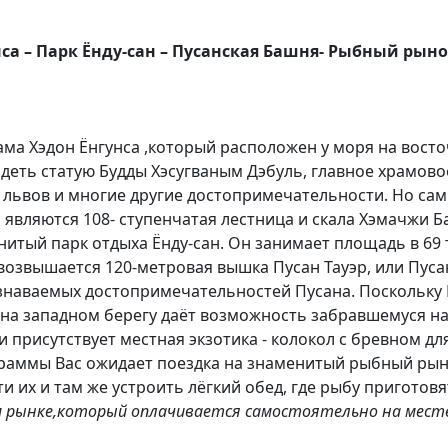
са – Парк Ёнду-сан – Пусанская Башня- Рыбный рын
ама Хэдон Ёнгунса ,который расположен у моря на вост
видеть статую Будды Хэсугваным Дэбуль, главное храмов
 4 львов и многие другие достопримечательности. Но 
вляются 108- ступенчатая лестница и скала Хэмачжи Ба
тый парк отдыха Ёнду-сан. Он занимает площадь в 69 т
а возвышается 120-метровая вышка Пусан Тауэр, или Пус
знаваемых достопримечательностей Пусана. Поскольку 
на западном берегу даёт возможность забравшемуся на 
 присутствует местная экзотика - колокол с бревном дл
граммы Вас ожидает поездка на знаменитый рыбный рыно
их и там же устроить лёгкий обед, где рыбу приготовя
м рынке,который оплачивается самостоятельно на мест