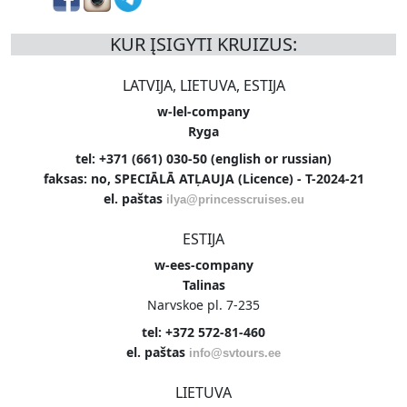
KUR ĮSIGYTI KRUIZUS:
LATVIJA, LIETUVA, ESTIJA
w-lel-company
Ryga
tel: +371 (661) 030-50 (english or russian)
faksas: no, SPECIĀLĀ ATĻAUJA (Licence) - T-2024-21
el. paštas
ilya@princesscruises.eu
ESTIJA
w-ees-company
Talinas
Narvskoe pl. 7-235
tel: +372 572-81-460
el. paštas
info@svtours.ee
LIETUVA