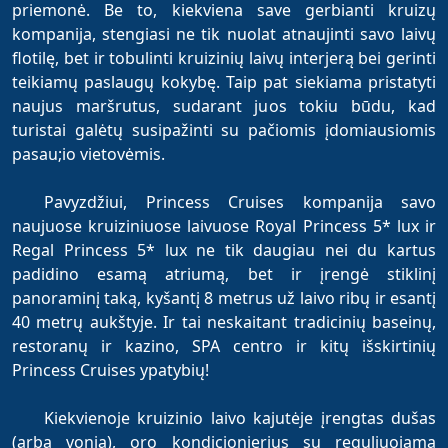
priemonė. Be to, kiekviena save gerbianti kruizų
kompanija, stengiasi ne tik nuolat atnaujinti savo laivų
flotilę, bet ir tobulinti kruizinių laivų interjerą bei gerinti
teikiamų paslaugų kokybę. Taip pat siekiama pristatyti
naujus maršrutus, sudarant juos tokiu būdu, kad
turistai galėtų susipažinti su pačiomis įdomiausiomis
pasau;io vietovėmis.
Pavyzdžiui, Princess Cruises kompanija savo
naujuose kruiziniuose laivuose Royal Princess 5* lux ir
Regal Princess 5* lux ne tik daugiau nei du kartus
padidino esamą atriumą, bet ir įrengė stiklinį
panoraminį taką, kyšantį 8 metrus už laivo ribų ir esantį
40 metrų aukštyje. Ir tai neskaitant tradicinių baseinų,
restoranų ir kazino, SPA centro ir kitų išskirtinių
Princess Cruises ypatybių!
Kiekvienoje kruizinio laivo kajutėje įrengtas dušas
(arba vonia), oro kondicionierius su reguliuojama