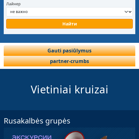
Лайнер
Gauti pasiūlymus
partner-crumbs
Vietiniai kruizai
Rusakalbės grupės