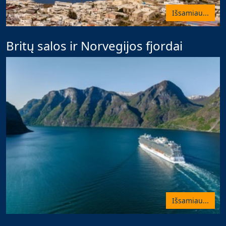
Išsamiau...
Britų salos ir Norvegijos fjordai
Išsamiau...