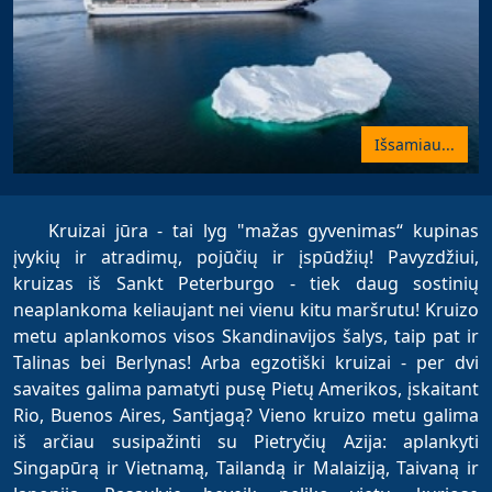
Išsamiau...
Kruizai jūra - tai lyg "mažas gyvenimas“ kupinas
įvykių ir atradimų, pojūčių ir įspūdžių! Pavyzdžiui,
kruizas iš Sankt Peterburgo - tiek daug sostinių
neaplankoma keliaujant nei vienu kitu maršrutu! Kruizo
metu aplankomos visos Skandinavijos šalys, taip pat ir
Talinas bei Berlynas! Arba egzotiški kruizai - per dvi
savaites galima pamatyti pusę Pietų Amerikos, įskaitant
Rio, Buenos Aires, Santjagą? Vieno kruizo metu galima
iš arčiau susipažinti su Pietryčių Azija: aplankyti
Singapūrą ir Vietnamą, Tailandą ir Malaiziją, Taivaną ir