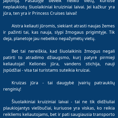
Japoniją. Pasaulyje beveik neliko vietų, kuriose
neplaukiotų šiuolaikiniai kruiziniai laivai. Jei kažkur yra
jūra, ten yra ir Princess Cruises laivai!
Aistra keliauti jūromis, siekiant atrasti naujas žemes
ir pažinti tai, kas nauja, slypi žmogaus prigimtyje. Tik
deja, planetoje jau nebeliko nepažymėtų vietų.
Bet tai nereiškia, kad šiuolaikinis žmogus negali
patirti to atradimo džiaugsmo, kurį patyrė pirmieji
keliautojai! Kelionės jūra, vandens stichija, nauji
įspūdžiai - visa tai turistams suteikia kruizai.
Kruizas jūra - tai daugybė įvairių patrauklių
renginių!
Šiuolaikiniai kruiziniai laivai - tai ne tik didžiuliai
plaukiojantys viešbučiai, kuriuose yra viskas, ko reikia
reikliems keliautojams, bet ir pati saugiausia transporto