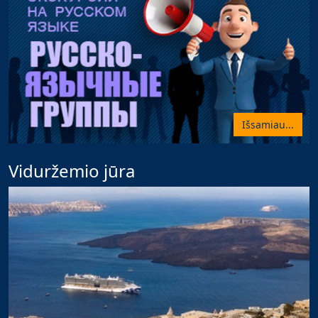
Išsamiau...
Viduržemio jūra