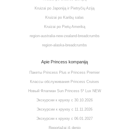
Kruizai po Japoniją ir Pietryčių Aziją
Kruizai po Karibų salas
Kruizai po Pietų Ameriką
region-australia-new-zealand-breadcrumbs
region-alaska-breadcrumbs
Apie Princess kompaniją
Пакеты Princess Plus и Princess Premier
Классы обслуживания Princess Cruises
Новый Флагман Sun Princess 5* Lux NEW
Экскурсии к круизу с 30.10.2026
Экскурсии к круизу с 11.11.2026
Экскурсии к круизу с 06.01.2027
Reportažai iš denio