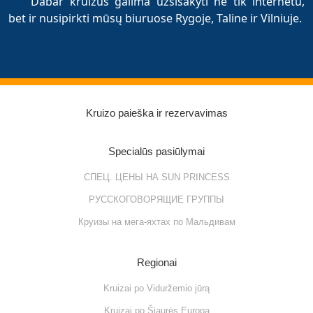
Dabar kruizus galima užsisakyti ne tik internetu,
bet ir nusipirkti mūsų biuruose Rygoje, Taline ir Vilniuje.
Kruizo paieška ir rezervavimas
Specialūs pasiūlymai
СПЕЦ. ЦЕНЫ НА SUN PRINCESS
РУССКОГОВОРЯЩИЕ ГРУППЫ
Круизы на мега-яхтах по Мальдивам
Regionai
Kruizai po Viduržemio jūrą
Kruizai po Šiaurės Europą