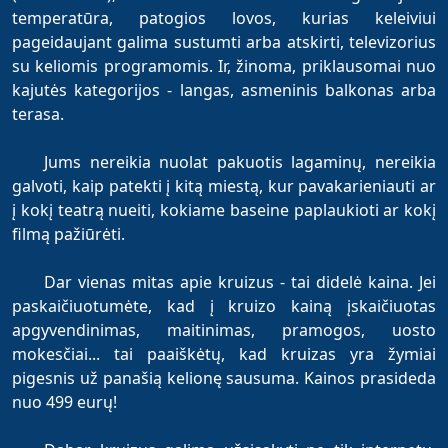
temperatūra, patogios lovos, kurias keleiviui
pageidaujant galima sustumti arba atskirti, televizorius
su keliomis programomis. Ir, žinoma, priklausomai nuo
kajutės kategorijos - langas, asmeninis balkonas arba
terasa.
Jums nereikia nuolat pakuotis lagaminų, nereikia
galvoti, kaip patekti į kitą miestą, kur pavakarieniauti ar
į kokį teatrą nueiti, kokiame baseine paplaukioti ar kokį
filmą pažiūrėti.
Dar vienas mitas apie kruizus - tai didelė kaina. Jei
paskaičiuotumėte, kad į kruizo kainą įskaičiuotas
apgyvendinimas, maitinimas, pramogos, uosto
mokesčiai... tai paaiškėtų, kad kruizas yra žymiai
pigesnis už panašią kelionę sausuma. Kainos prasideda
nuo 499 eurų!