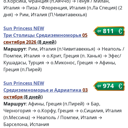
о.Корсика, Франция (п.Аяччо) → Генуя / Милан,
Италия → Пиза / Флоренция, Италия (п.Ла Специя) (2
дня) → Рим, Италия (П.Чивитавеккья)
Sun Princess NEW
811
Три Столицы Средиземноморья
05
сентября 2026
(8 дней)
Маршрут
: Рим, Италия (п.Чивитавеккья) → Неаполь /
Помпеи, Италия → о.Крит, Греция (п. Ханья) → Эфес/
Кушадасы, Турция → о.Миконос, Греция → Афины,
Греция (п.Пирей)
Sun Princess NEW
974
Средиземноморье и Адриатика
03
октября
(8 дней)
Маршрут
: Афины, Греция (п.Пирей) → Бар,
Черногория → о.Корфу, Греция → о.Сицилия, Италия
(п.Мессина) → Неаполь / Помпеи, Италия →
Барселона, Испания