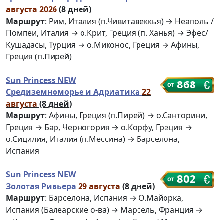
августа 2026
(8 дней)
Маршрут
: Рим, Италия (п.Чивитавеккья) → Неаполь /
Помпеи, Италия → о.Крит, Греция (п. Ханья) → Эфес/
Кушадасы, Турция → о.Миконос, Греция → Афины,
Греция (п.Пирей)
Sun Princess NEW
868
Средиземноморье и Адриатика
22
августа
(8 дней)
Маршрут
: Афины, Греция (п.Пирей) → о.Санторини,
Греция → Бар, Черногория → о.Корфу, Греция →
о.Сицилия, Италия (п.Мессина) → Барселона,
Испания
Sun Princess NEW
802
Золотая Ривьера
29 августа
(8 дней)
Маршрут
: Барселона, Испания → О.Майорка,
Испания (Балеарские о-ва) → Марсель, Франция →