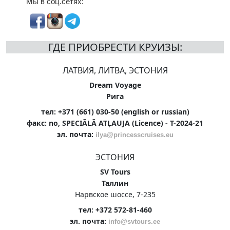
Мы в соц.сетях:
ГДЕ ПРИОБРЕСТИ КРУИЗЫ:
ЛАТВИЯ, ЛИТВА, ЭСТОНИЯ
Dream Voyage
Рига
тел: +371 (661) 030-50 (english or russian)
факс: no, SPECIĀLĀ ATĻAUJA (Licence) - T-2024-21
эл. почта:
ilya@princesscruises.eu
ЭСТОНИЯ
SV Tours
Таллин
Нарвское шоссе, 7-235
тел: +372 572-81-460
эл. почта:
info@svtours.ee