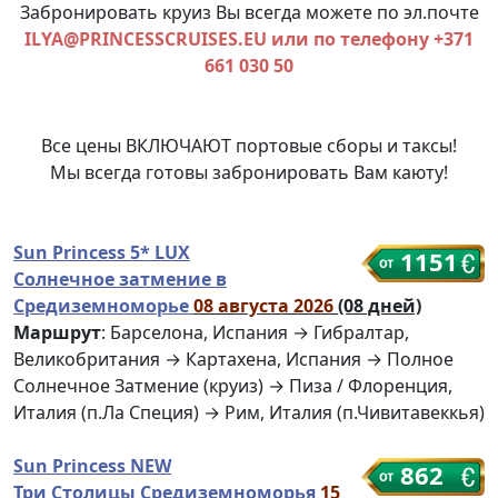
Забронировать круиз Вы всегда можете по эл.почте
ILYA@PRINCESSCRUISES.EU или по телефону +371
661 030 50
Все цены ВКЛЮЧАЮТ портовые сборы и таксы!
Мы всегда готовы забронировать Вам каюту!
Sun Princess 5* LUX
1151
Солнечное затмение в
Средиземноморье
08 августа 2026
(08 дней)
Маршрут
: Барселона, Испания → Гибралтар,
Великобритания → Картахена, Испания → Полное
Солнечное Затмение (круиз) → Пиза / Флоренция,
Италия (п.Ла Специя) → Рим, Италия (п.Чивитавеккья)
Sun Princess NEW
862
Три Столицы Средиземноморья
15