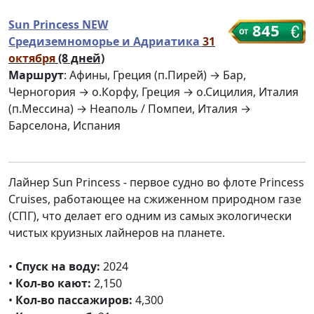
Sun Princess NEW
845
Средиземноморье и Адриатика
31
октября
(8 дней)
Маршрут
: Афины, Греция (п.Пирей) → Бар,
Черногория → о.Корфу, Греция → о.Сицилия, Италия
(п.Мессина) → Неаполь / Помпеи, Италия →
Барселона, Испания
Лайнер Sun Princess - первое судно во флоте Princess
Cruises, работающее на сжиженном природном газе
(СПГ), что делает его одним из самых экологически
чистых круизных лайнеров на планете.
•
Спуск на воду:
2024
•
Кол-во кают:
2,150
•
Кол-во пассажиров:
4,300