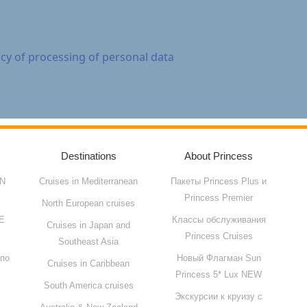
licy of processing of personal data
Destinations
About Princess
N
Cruises in Mediterranean
Пакеты Princess Plus и
Princess Premier
North European cruises
Е
Классы обслуживания
Cruises in Japan and
Princess Cruises
Southeast Asia
 по
Новый Флагман Sun
Cruises in Caribbean
Princess 5* Lux NEW
South America cruises
Экскурсии к круизу с