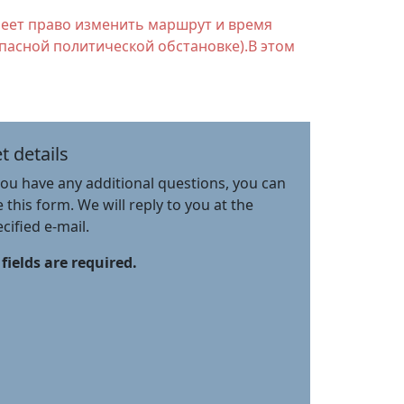
меет право изменить маршрут и время
пасной политической обстановке).В этом
t details
you have any additional questions, you can
 this form. We will reply to you at the
cified e-mail.
 fields are required.