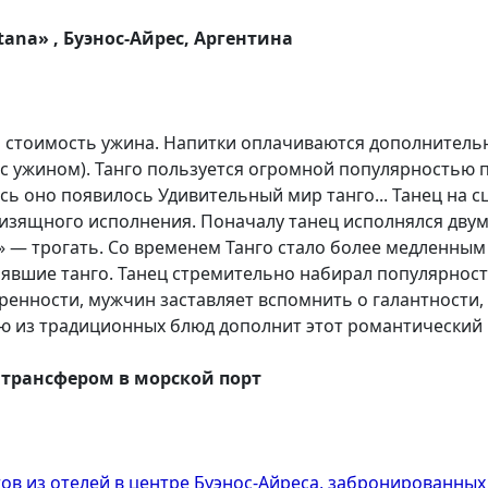
tana» , Буэнос-Айрес, Аргентина
на стоимость ужина. Напитки оплачиваются дополнитель
с ужином). Танго пользуется огромной популярностью п
ь оно появилось Удивительный мир танго... Танец на сц
 изящного исполнения. Поначалу танец исполнялся дву
» — трогать. Со временем Танго стало более медленным
явшие танго. Танец стремительно набирал популярность,
кренности, мужчин заставляет вспомнить о галантности
ню из традиционных блюд дополнит этот романтический 
с трансфером в морской порт
ов из отелей в центре Буэнос-Айреса, забронированных 