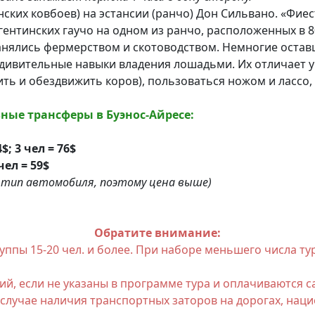
инских ковбоев) на эстансии (ранчо) Дон Сильвано. «Фие
ентинских гаучо на одном из ранчо, расположенных в 80
занялись фермерством и скотоводством. Немногие остав
ивительные навыки владения лошадьми. Их отличает у
ть и обездвижить коров), пользоваться ножом и лассо,
ые трансферы в Буэнос-Айресе:
$; 3 чел = 76$
 чел = 59$
й тип автомобиля, поэтому цена выше)
Обратите внимание:
руппы 15-20 чел. и более. При наборе меньшего числа т
ий, если не указаны в программе тура и оплачиваются 
 случае наличия транспортных заторов на дорогах, нац