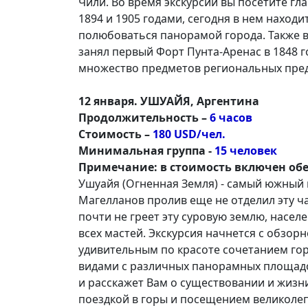
Чили. Во время экскурсии вы посетите г
1894 и 1905 годами, сегодня в нем находи
полюбоваться панорамой города. Также в
занял первый Форт Пунта-Аренас в 1848 г
множество предметов региональных пред
12 января. УШУАЙЯ, Аргентина
Продолжительность –
6 часов
Стоимость –
180 USD/чел.
Минимальная группа -
15 человек
Примечание: в стоимость включен обе
Ушуайя (Огненная Земля) - самый южный г
Магелланов пролив еще не отделил эту час
почти не греет эту суровую землю, насе
всех мастей. Экскурсия начнется с обзор
удивительным по красоте сочетанием гор
видами с различных панорамных площадо
и расскажет Вам о существовании и жизни
поездкой в горы и посещением великолеп