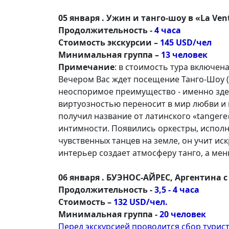
05 января . Ужин и танго-шоу в «La Ven
Продолжительность -
4 часа
Стоимость экскурсии –
145 USD/чел
Минимальная группа –
13 человек
Примечание
: в стоимость тура включе
Вечером Вас ждет посещение Танго-Шоу (
неоспоримое преимущество - именно здес
виртуозностью переносит в мир любви и
получил название от латинского «tangere
интимности. Появились оркестры, исполн
чувственных танцев на земле, он учит ис
интерьер создает атмосферу танго, а ме
06 января . БУЭНОС-АЙРЕС, Аргентина 
Продолжительность -
3,5 - 4 часа
Стоимость –
132 USD/чел.
Минимальная группа -
20 человек
Перед экскурсией проводится сбор турист