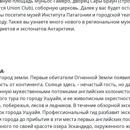
лавную площадь Муньос-Гамеро, дворец Сары Браун (стр
тся Union Club), соборную церковь. Далее у вас будет ос
ы посетите музей Института Патагонии и городской теа
оду. Также вы узнаете много нового в региональном му
метов и экспонатов Антарктики.
д.
ород земли. Первые обитатели Огненной Земли появилис
ть от континента. Солнце здесь – нечастый гость, но даж
ленную мужественными потомками английских колонисто
ного тура по городу Ушуайя, и ее живописным окрестно
, побережья, лесов и ледников. В течение обзорной эк
к города Ушуайя. Профессиональный гид разбавит экск
 города до прибытия в эти места первых английских по
ного по своей красоте озера Эскандидо, окруженного 