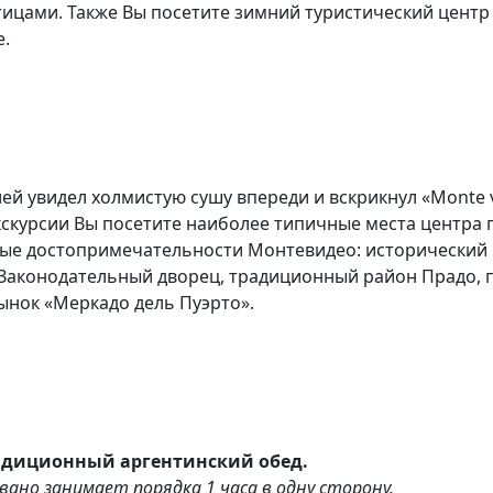
цами. Также Вы посетите зимний туристический центр 
е.
ей увидел холмистую сушу впереди и вскрикнул «Monte vi
кскурсии Вы посетите наиболее типичные места центра г
ные достопримечательности Монтевидео: исторический 
 Законодательный дворец, традиционный район Прадо, 
нок «Меркадо дель Пуэрто».
адиционный аргентинский обед.
вано занимает порядка 1 часа в одну сторону.