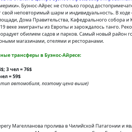
рики». Буэнос-Айрес не столько город достопримечате
т свой неповторимый шарм и индивидуальность. В ходе
лощади, Дома Правительства, Kафедрального собора и 
 19 веке эмигранты из Eвропы и зарождалось танго. Рек
радует обилием садов и парков. Самый новый район го
рными магазинами, отелями и ресторанами.
ые трансферы в Буэнос-Айресе:
$; 3 чел = 76$
 чел = 59$
й тип автомобиля, поэтому цена выше)
ерегу Магелланова пролива в Чилийской Патагонии и я