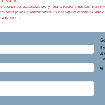
ятельств.
йнера в портах захода могут быть изменены. Капитан и
сности (при неблагоприятных погодных условиях или о
е изменена.
Ge
If 
use
spe
All