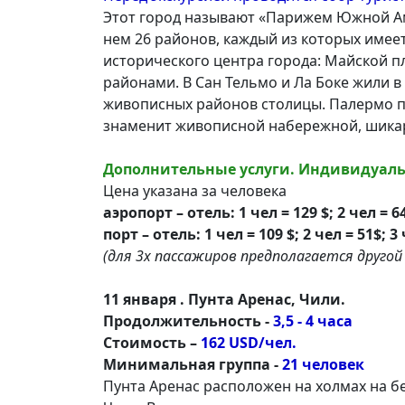
Этот город называют «Парижем Южной Аме
нем 26 районов, каждый из которых имее
исторического центра города: Майской п
районами. В Сан Тельмо и Ла Боке жили в
живописных районов столицы. Палермо по
знаменит живописной набережной, шика
Дополнительные услуги. Индивидуальн
Цена указана за человека
аэропорт – отель: 1 чел = 129 $; 2 чел = 64
порт – отель: 1 чел = 109 $; 2 чел = 51$; 3
(для 3х пассажиров предполагается друго
11 января . Пунта Аренас, Чили.
Продолжительность -
3,5 - 4 часа
Стоимость –
162 USD/чел.
Минимальная группа -
21 человек
Пунта Аренас расположен на холмах на б