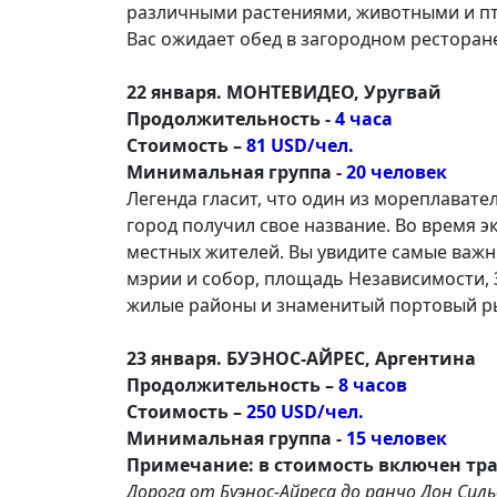
различными растениями, животными и пти
Вас ожидает обед в загородном ресторан
22 января. МОНТЕВИДЕО, Уругвай
Продолжительность -
4 часа
Стоимость –
81 USD/чел.
Минимальная группа -
20 человек
Легенда гласит, что один из мореплавател
город получил свое название. Во время э
местных жителей. Вы увидите самые важ
мэрии и собор, площадь Независимости,
жилые районы и знаменитый портовый ры
23 января. БУЭНОС-АЙРЕС, Аргентина
Продолжительность –
8 часов
Стоимость –
250 USD/чел.
Минимальная группа -
15 человек
Примечание: в стоимость включен тр
Дорога от Буэнос-Айреса до ранчо Дон Силь