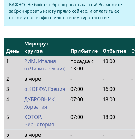
ВАЖНО: Не бойтесь бронировать каюты! Вы можете
забронировать каюту прямо сейчас, и оплатить ее
позже у нас в офисе или в своем турагентстве.
Маршрут
День
круиза
Прибытие
Отбытие
Ст
1
РИМ, Италия
посадка с
18:00
(п.Чивитавеккья)
13:00
2
в море
-
-
-
3
о.КОРФУ, Греция
07:00
16:00
4
ДУБРОВНИК,
07:00
18:00
Хорватия
5
КОТОР,
07:00
18:00
Черногория
6
в море
-
-
-