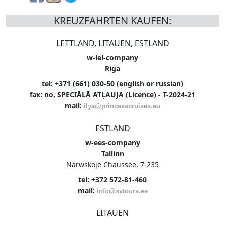
KREUZFAHRTEN KAUFEN:
LETTLAND, LITAUEN, ESTLAND
w-lel-company
Riga
tel: +371 (661) 030-50 (english or russian)
fax: no, SPECIĀLĀ ATĻAUJA (Licence) - T-2024-21
mail:
ilya@princesscruises.eu
ESTLAND
w-ees-company
Tallinn
Narwskoje Chaussee, 7-235
tel: +372 572-81-460
mail:
info@svtours.ee
LITAUEN