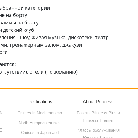
ыбранной категории
ие на борту
раммы на борту
 детский клуб
ения - шоу, живая музыка, дискотеки, театр
ми, тренажерным залом, джакузи
оги
аются:
отсутствии), отели (по желанию)
Destinations
About Princess
N
Cruises in Mediterranean
Пакеты Princess Plus и
Princess Premier
North European cruises
Е
Классы обслуживания
Cruises in Japan and
Princess Cruises