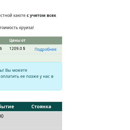
местной каюте
с учетом всех
тоимость круиза!
Цены от
26
1209.0 $
Подробнее
На балконе мини сьюта
Рома
ы! Вы можете
оплатить ее позже у нас в
бытие
Стоянка
00