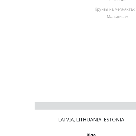
Круизы на мега-яхтах
Мальдивам
LATVIA, LITHUANIA, ESTONIA
Riga