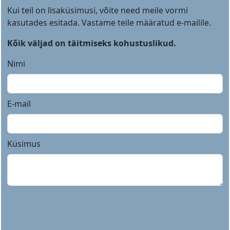
Kui teil on lisaküsimusi, võite need meile vormi
kasutades esitada. Vastame teile määratud e-mailile.
Kõik väljad on täitmiseks kohustuslikud.
Nimi
E-mail
Küsimus