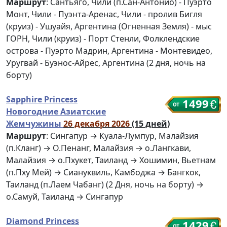
Маршрут
: Сантьяго, Чили (п.Сан-Антонио) - Пуэрто
Монт, Чили - Пуэнта-Аренас, Чили - пролив Бигля
(круиз) - Ушуайя, Аргентина (Огненная Земля) - мыс
ГОРН, Чили (круиз) - Порт Стенли, Фолклендские
острова - Пуэрто Мадрин, Аргентина - Монтевидео,
Уругвай - Буэнос-Айрес, Аргентина (2 дня, ночь на
борту)
Sapphire Princess
1499
Новогодние Азиатские
Жемчужины
26 декабря 2026
(15 дней)
Маршрут
: Сингапур → Куала-Лумпур, Малайзия
(п.Кланг) → О.Пенанг, Малайзия → о.Лангкави,
Малайзия → о.Пхукет, Таиланд → Хошимин, Вьетнам
(п.Пху Мей) → Сиануквиль, Камбоджа → Бангкок,
Таиланд (п.Лаем Чабанг) (2 Дня, ночь на борту) →
о.Самуй, Таиланд → Сингапур
Diamond Princess
1429