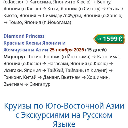
(о.Кюсю) → Кагосима, Япония (о.Кюсю) → Беппу,
Япония (о.Кюсю) → Коти, Япония (о.Сикоку) → Осака /
Киото, Япония → Симидзу /г.Фудзи, Япония (о.Хонсю)
→ Токио, Япония (п.Йокогама)
Diamond Princess
1599
Красные Клены Японии и
Жемчужины Азии
25 ноября 2026
(15 дней)
Маршрут
: Токио, Япония (п.Йокогама) → Кагосима,
Япония (о.Кюсю) → Нагасаки, Япония (о.Кюсю) →
Исигаки, Япония → Тайбэй, Тайвань (п.Килунг) →
Гонконг, Китай → Дананг, Вьетнам → Хошимин,
Вьетнам → Сингапур
Круизы по Юго-Восточной Азии
с Экскурсиями на Русском
Языке