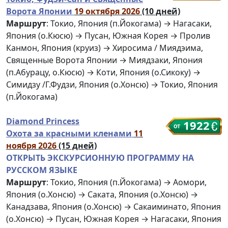
Ворота Японии
19 октября 2026
(10 дней)
Маршрут
: Токио, Япония (п.Йокогама) → Нагасаки,
Япония (о.Кюсю) → Пусан, Южная Корея → Пролив
Канмон, Япония (круиз) → Хиросима / Миядэима,
Священные Ворота Японии → Миядзаки, Япония
(п.Абурацу, о.Кюсю) → Коти, Япония (о.Сикоку) →
Симидзу /Г.Фудзи, Япония (о.Хонсю) → Токио, Япония
(п.Йокогама)
Diamond Princess
1922
Охота за красными кленами
11
ноября 2026
(15 дней)
ОТКРЫТЬ ЭКСКУРСИОННУЮ ПРОГРАММУ НА
РУССКОМ ЯЗЫКЕ
Маршрут
: Токио, Япония (п.Йокогама) → Аомори,
Япония (о.Хонсю) → Саката, Япония (о.Хонсю) →
Канадзава, Япония (о.Хонсю) → Сакаиминато, Япония
(о.Хонсю) → Пусан, Южная Корея → Нагасаки, Япония