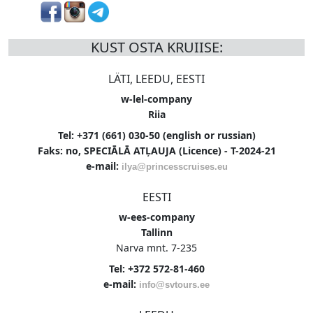
KUST OSTA KRUIISE:
LÄTI, LEEDU, EESTI
w-lel-company
Riia
Tel: +371 (661) 030-50 (english or russian)
Faks: no, SPECIĀLĀ ATĻAUJA (Licence) - T-2024-21
e-mail:
ilya@princesscruises.eu
EESTI
w-ees-company
Tallinn
Narva mnt. 7-235
Tel: +372 572-81-460
e-mail:
info@svtours.ee