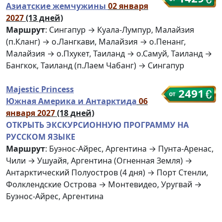
Азиатские жемчужины
02 января
2027
(13 дней)
Маршрут
: Сингапур → Куала-Лумпур, Малайзия
(п.Кланг) → о.Лангкави, Малайзия → о.Пенанг,
Малайзия → о.Пхукет, Таиланд → о.Самуй, Таиланд →
Бангкок, Таиланд (п.Лаем Чабанг) → Сингапур
Majestic Princess
2491
Южная Америка и Антарктида
06
января 2027
(18 дней)
ОТКРЫТЬ ЭКСКУРСИОННУЮ ПРОГРАММУ НА
РУССКОМ ЯЗЫКЕ
Маршрут
: Буэнос-Айрес, Аргентина → Пунта-Аренас,
Чили → Ушуайя, Аргентина (Огненная Земля) →
Антарктический Полуостров (4 дня) → Порт Стенли,
Фолклендские Острова → Монтевидео, Уругвай →
Буэнос-Айрес, Аргентина