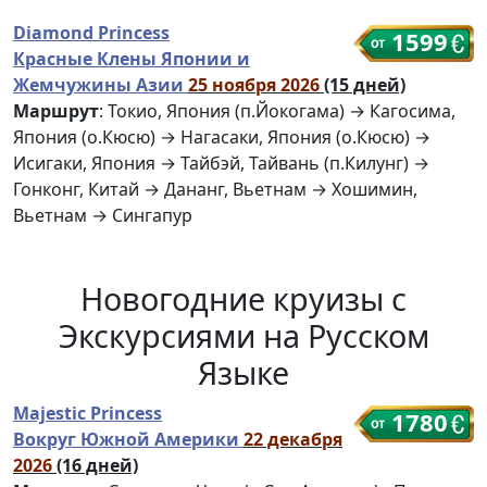
Diamond Princess
1599
Красные Клены Японии и
Жемчужины Азии
25 ноября 2026
(15 дней)
Маршрут
: Токио, Япония (п.Йокогама) → Кагосима,
Япония (о.Кюсю) → Нагасаки, Япония (о.Кюсю) →
Исигаки, Япония → Тайбэй, Тайвань (п.Килунг) →
Гонконг, Китай → Дананг, Вьетнам → Хошимин,
Вьетнам → Сингапур
Новогодние круизы с
Экскурсиями на Русском
Языке
Majestic Princess
1780
Вокруг Южной Америки
22 декабря
2026
(16 дней)