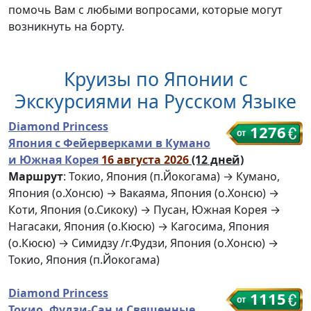
помочь Вам с любыми вопросами, которые могут
возникнуть на борту.
Круизы по Японии с
Экскурсиями на Русском Языке
Diamond Princess
1276
Япония с Фейерверками в Кумано
и Южная Корея
16 августа 2026
(12 дней)
Маршрут
: Токио, Япония (п.Йокогама) → Кумано,
Япония (о.Хонсю) → Вакаяма, Япония (о.Хонсю) →
Коти, Япония (о.Сикоку) → Пусан, Южная Корея →
Нагасаки, Япония (о.Кюсю) → Кагосима, Япония
(о.Кюсю) → Симидзу /г.Фудзи, Япония (о.Хонсю) →
Токио, Япония (п.Йокогама)
Diamond Princess
1115
Токио, Фудзи-Сан и Священные