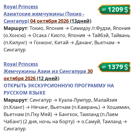
Royal Princess
1209
Азиатские жемчужины (Токио -
Сингапур)
04 октября 2026
(13дней)
Маршрут
: Токио, Япония → Симидзу /г.Фудзи, Япония
(о.Хонсю) → Осака / Киото, Япония → Тайбэй, Тайвань
(п.Килунг) → Гонконг, Китай → Дананг, Вьетнам →
Сингапур
Royal Princess
1379
Жемчужины Азии из Сингапура
30
октября 2026
(12 дней)
ОТКРЫТЬ ЭКСКУРСИОННУЮ ПРОГРАММУ НА
РУССКОМ ЯЗЫКЕ
Маршрут
: Сингапур → Куала-Лумпур, Малайзия
(п.Кланг) → Нячанг, Вьетнам (п.Камрань) → Хошимин,
Вьетнам (п.Пху Мей) → Бангкок, Таиланд (п.Лаем
Чабанг) (2 дня, ночь на борту) → о.Самуй, Таиланд →
Сингапур