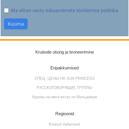
Ma võtan vastu isikuandmete töötlemise poliitika
Kruiiside otsing ja broneerimine
Eripakkumised
СПЕЦ. ЦЕНЫ НА SUN PRINCESS
РУССКОГОВОРЯЩИЕ ГРУППЫ
Круизы на мега-яхтах по Мальдивам
Regioonid
Kruiisid Vahemerel